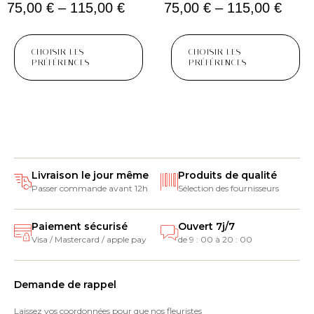
75,00
€
–
115,00
€
75,00
€
–
115,00
€
CHOISIR LES
CHOISIR LES
PRÉFÉRENCES
PRÉFÉRENCES
Livraison le jour même
Produits de qualité
Passer commande avant 12h
Sélection des fournisseurs
Paiement sécurisé
Ouvert 7j/7
Visa / Mastercard / apple pay
de 9 : 00 à 20 : 00
Demande de rappel
Laissez vos coordonnées pour que nos fleuristes