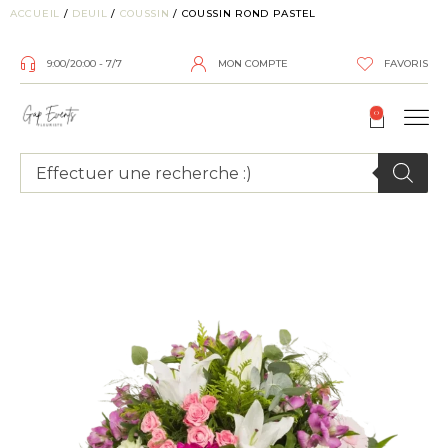
ACCUEIL
/
DEUIL
/
COUSSIN
/ COUSSIN ROND PASTEL
9:00/20:00 - 7/7
MON COMPTE
FAVORIS
0