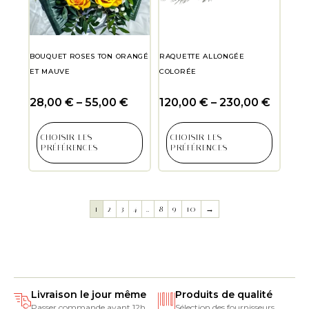
BOUQUET ROSES TON ORANGÉ
RAQUETTE ALLONGÉE
ET MAUVE
COLORÉE
28,00
€
–
55,00
€
120,00
€
–
230,00
€
CHOISIR LES
CHOISIR LES
PRÉFÉRENCES
PRÉFÉRENCES
1
2
3
4
…
8
9
10
→
Livraison le jour même
Produits de qualité
Passer commande avant 12h
Sélection des fournisseurs