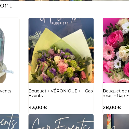
Pont
Events
Bouquet « VÉRONIQUE » – Gap
Bouquet de r
Events
rose) – Gap 
43,00
€
28,00
€