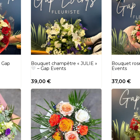
– Gap
Bouquet champêtre « JULIE »
Bouquet ros
– Gap Events
Events
39,00
€
37,00
€