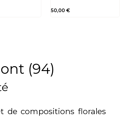
50,00
€
Pont (94)
té
t de compositions florales