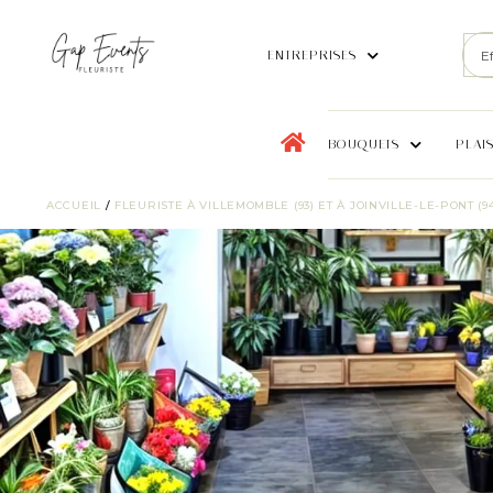
ENTREPRISES
BOUQUETS
PLAI
ACCUEIL
/
FLEURISTE À VILLEMOMBLE (93) ET À JOINVILLE-LE-PONT (94