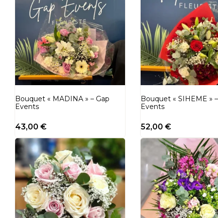
Bouquet « MADINA » – Gap
Bouquet « SIHEME » 
Events
Events
43,00
€
52,00
€