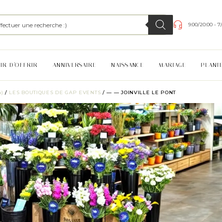
9:00/20:00 - 7
SIR D’OFFRIR
ANNIVERSAIRE
NAISSANCE
MARIAGE
PLANT
)
/
LES BOUTIQUES DE GAP EVENTS
/ — — JOINVILLE LE PONT