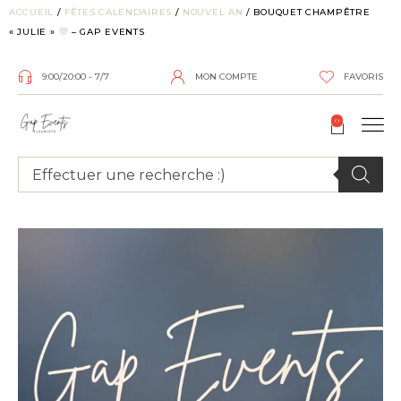
ACCUEIL
/
FÊTES CALENDAIRES
/
NOUVEL AN
/ BOUQUET CHAMPÊTRE
« JULIE »
– GAP EVENTS
9:00/20:00 - 7/7
MON COMPTE
FAVORIS
0