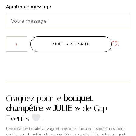
Ajouter un message
.
AJOUTER AU PANIER
Craquez pour le
bouquet
champêtre « JULIE »
de Gap
Events
.
Une création florale sauvage et poétique, aux accents bohèmes, pour
une touche de nature chez vous. Découvrez « JULIE », notre bouquet