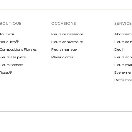
BOUTIQUE
OCCASIONS
SERVICE
Tout voir
Fleurs de naissance
Abonnem
Bouquets💐
Fleurs anniversaire
Fleurs de 
Compositions Florales
Fleurs mariage
Deuil
Fleurs à la pièce
Plaisir d’offrir
Fleurs ann
Fleurs Séchées
Fleurs ma
Roses🌹
Evenement
Décoration