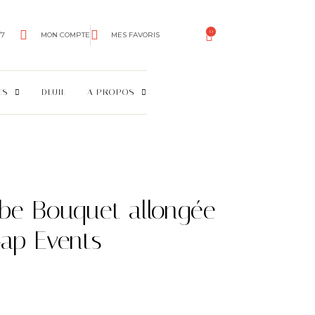
0
/7
MON COMPTE
MES FAVORIS
ES
DEUIL
A PROPOS
rbe Bouquet allongée
Gap Events