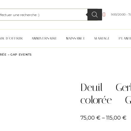
9:00/20:00 - 7
SIR D’OFFRIR
ANNIVERSAIRE
NAISSANCE
MARIAGE
PLANT
RÉE – GAP EVENTS
Deuil – Ge
colorée – 
75,00
€
–
115,00
€