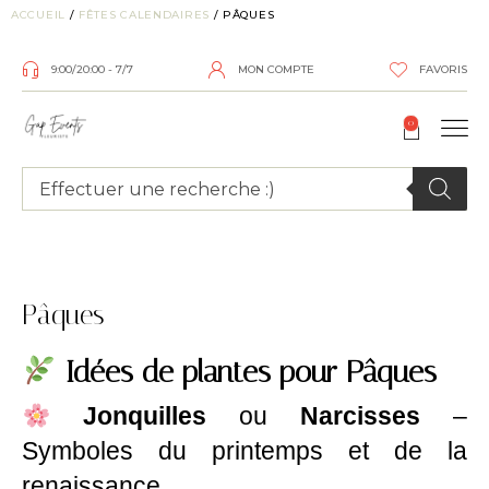
ACCUEIL
/
FÊTES CALENDAIRES
/ PÂQUES
9:00/20:00 - 7/7
MON COMPTE
FAVORIS
0
Pâques
Idées de plantes pour Pâques
Jonquilles
ou
Narcisses
–
Symboles du printemps et de la
renaissance.