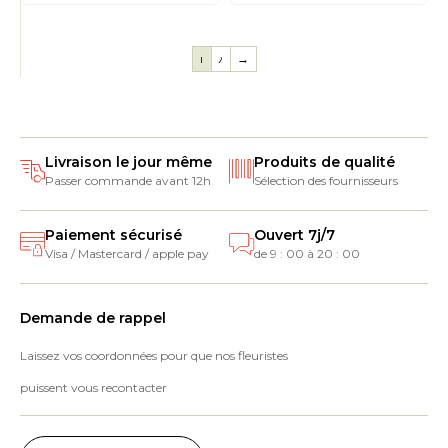
1
2
→
Livraison le jour même
Produits de qualité
Passer commande avant 12h
Sélection des fournisseurs
Paiement sécurisé
Ouvert 7j/7
Visa / Mastercard / apple pay
de 9 : 00 à 20 : 00
Demande de rappel
Laissez vos coordonnées pour que nos fleuristes
puissent vous recontacter