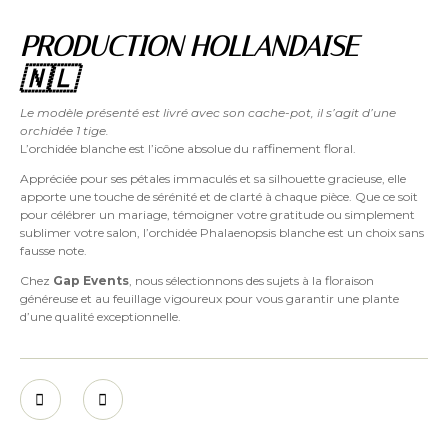
PRODUCTION HOLLANDAISE
🇳🇱
Le modèle présenté est livré avec son cache-pot, il s’agit d’une
orchidée 1 tige.
L’orchidée blanche est l’icône absolue du raffinement floral.
Appréciée pour ses pétales immaculés et sa silhouette gracieuse, elle
apporte une touche de sérénité et de clarté à chaque pièce. Que ce soit
pour célébrer un mariage, témoigner votre gratitude ou simplement
sublimer votre salon, l’orchidée Phalaenopsis blanche est un choix sans
fausse note.
Chez
Gap Events
, nous sélectionnons des sujets à la floraison
généreuse et au feuillage vigoureux pour vous garantir une plante
d’une qualité exceptionnelle.