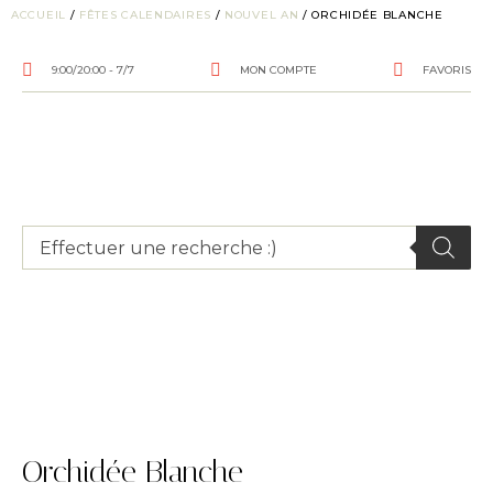
ACCUEIL
/
FÊTES CALENDAIRES
/
NOUVEL AN
/ ORCHIDÉE BLANCHE
9:00/20:00 - 7/7
MON COMPTE
FAVORIS
Orchidée Blanche