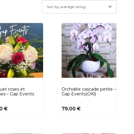
Sort by average rating
et roses et
Orchidée cascade petite –
nes – Gap Events
Gap Events(OKl)
00
€
79,00
€