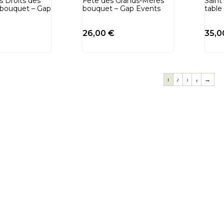
s Droits des
Fête des Grands-Mères
Saint
bouquet – Gap
bouquet – Gap Events
table
26,00
€
35,
1
2
3
4
→