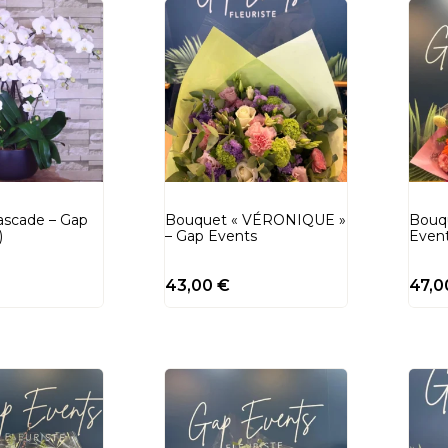
ascade – Gap
Bouquet « VÉRONIQUE »
Bouq
)
– Gap Events
Even
43,00
€
47,