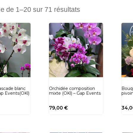
ge de 1–20 sur 71 résultats
ascade blanc
Orchidée composition
Bouqu
ap Events(OKl)
mixte (OKl) – Gap Events
pivoi
79,00
€
34,