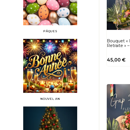
PÂQUES
Bouquet «
Retraite » 
45,00
€
NOUVEL AN