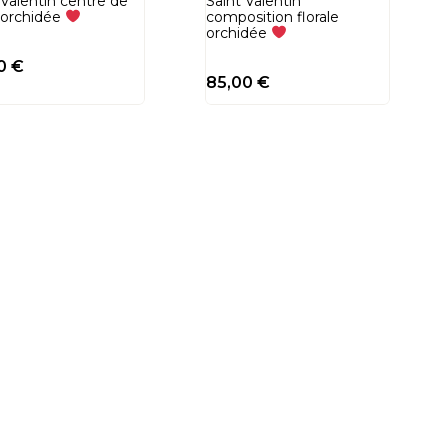
 Valentin centre de
Saint Valentin
 orchidée
composition florale
orchidée
00
€
85,00
€