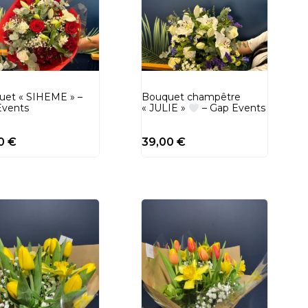
uet « SIHEME » –
Bouquet champêtre
Events
« JULIE »
– Gap Events
00
€
39,00
€