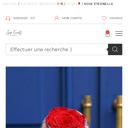
ACCUEIL
/
FLEURS ET BOUQUETS
/
ROSES
/ ROSE ÉTERNELLE
9:00/20:00 - 7/7
MON COMPTE
FAVORIS
0