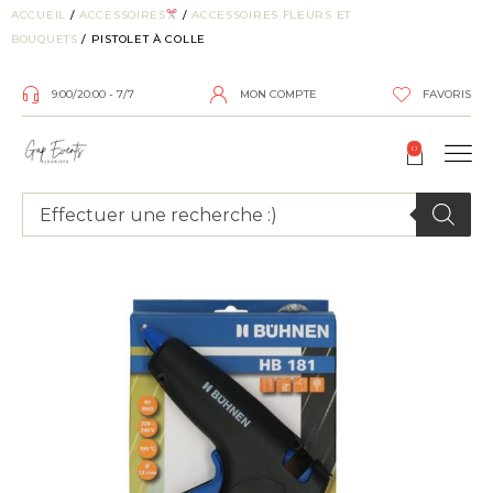
ACCUEIL
/
ACCESSOIRES
/
ACCESSOIRES FLEURS ET
BOUQUETS
/ PISTOLET À COLLE
9:00/20:00 - 7/7
MON COMPTE
FAVORIS
0