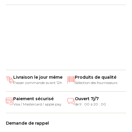
Livraison le jour même
Produits de qualité
Passer commande avant 12h
Sélection des fournisseurs
Paiement sécurisé
Ouvert 7j/7
Visa / Mastercard / apple pay
de 9 : 00 à 20 : 00
Demande de rappel