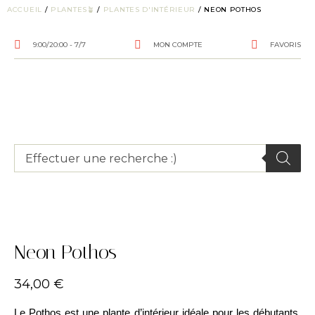
ACCUEIL
/
PLANTES🪴
/
PLANTES D'INTÉRIEUR
/ NEON POTHOS
9:00/20:00 - 7/7
MON COMPTE
FAVORIS
Neon Pothos
34,00
€
Le Pothos est une plante d’intérieur idéale pour les débutants,