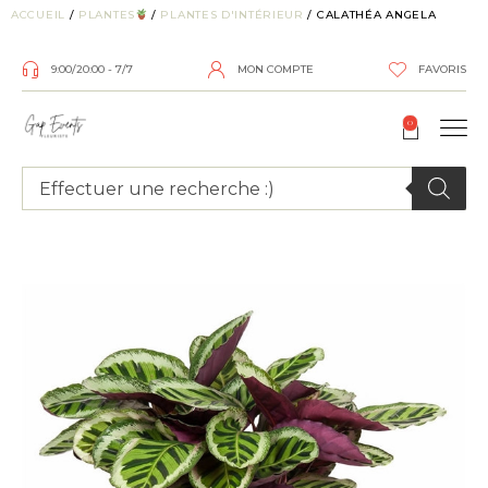
ACCUEIL
/
PLANTES
/
PLANTES D'INTÉRIEUR
/ CALATHÉA ANGELA
9:00/20:00 - 7/7
MON COMPTE
FAVORIS
0