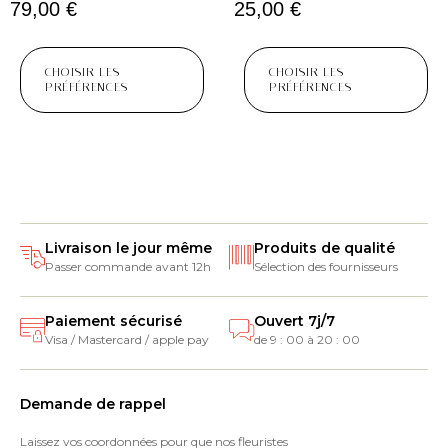
79,00
€
25,00
€
CHOISIR LES
CHOISIR LES
PRÉFÉRENCES
PRÉFÉRENCES
Livraison le jour même
Produits de qualité
Passer commande avant 12h
Sélection des fournisseurs
Paiement sécurisé
Ouvert 7j/7
Visa / Mastercard / apple pay
de 9 : 00 à 20 : 00
Demande de rappel
Laissez vos coordonnées pour que nos fleuristes